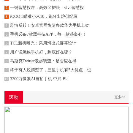
一键智慧投屏，高效又护眼！vivo智慧投
2
iQOO 3瞄准小米10，跑分出炉创纪录
3
剧情反转！安卓官网恢复多款华为手机上架
4
手机必备7款黑科技APP，每一款很良心！
5
TCL新机曝光：采用滑出式屏幕设计
6
用户说魅族手机好，到底好在哪？
7
马斯克Twitter发起调查：是否应在得
8
终于有人说清楚了，三星手机有5大优点，也
9
3200万像素AI自拍手机 中兴 Bla
10
滚动
更多>>