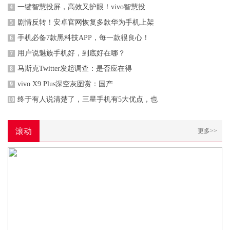
一键智慧投屏，高效又护眼！vivo智慧投
4
剧情反转！安卓官网恢复多款华为手机上架
5
手机必备7款黑科技APP，每一款很良心！
6
用户说魅族手机好，到底好在哪？
7
马斯克Twitter发起调查：是否应在得
8
vivo X9 Plus深空灰图赏：国产
9
终于有人说清楚了，三星手机有5大优点，也
10
滚动
更多>>