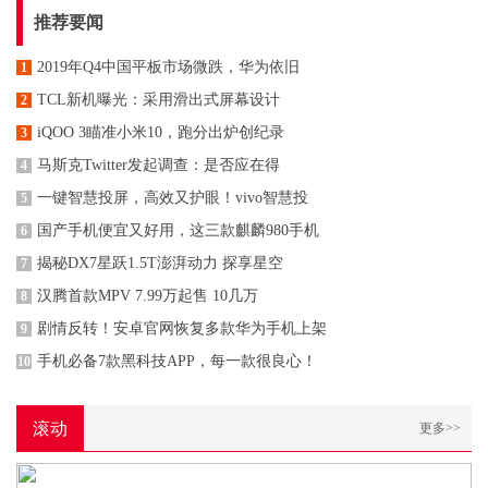
推荐要闻
2019年Q4中国平板市场微跌，华为依旧
1
TCL新机曝光：采用滑出式屏幕设计
2
iQOO 3瞄准小米10，跑分出炉创纪录
3
马斯克Twitter发起调查：是否应在得
4
一键智慧投屏，高效又护眼！vivo智慧投
5
国产手机便宜又好用，这三款麒麟980手机
6
揭秘DX7星跃1.5T澎湃动力 探享星空
7
汉腾首款MPV 7.99万起售 10几万
8
剧情反转！安卓官网恢复多款华为手机上架
9
手机必备7款黑科技APP，每一款很良心！
10
滚动
更多>>