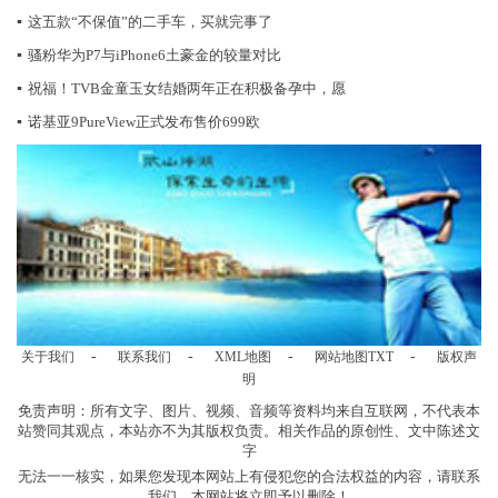
▪
这五款“不保值”的二手车，买就完事了
▪
骚粉华为P7与iPhone6土豪金的较量对比
▪
祝福！TVB金童玉女结婚两年正在积极备孕中，愿
▪
诺基亚9PureView正式发布售价699欧
-
-
-
-
关于我们
联系我们
XML地图
网站地图
TXT
版权声
明
免责声明：所有文字、图片、视频、音频等资料均来自互联网，不代表本
站赞同其观点，本站亦不为其版权负责。相关作品的原创性、文中陈述文
字
无法一一核实，如果您发现本网站上有侵犯您的合法权益的内容，请联系
我们，本网站将立即予以删除！