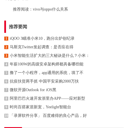
推荐阅读：
vivo与oppo什么关系
推荐要闻
iQOO 3瞄准小米10，跑分出炉创纪录
1
马斯克Twitter发起调查：是否应在得
2
小米智能生活扩大的三大秘诀是什么？小米：
3
年薪100W的高级安卓架构师都具备哪些能
4
撸了一个小程序，app通用的系统，填了不
5
抗疫扶贫两手抓 中国平安采购2000万扶
6
微软开源Outlook for iOS黑
7
阿里巴巴火速开发浙里办APP——应对新型
8
时尚百搭家居新宠，Yeelight智能台
9
「录屏软件分享」 百度难得的良心产品，好
10