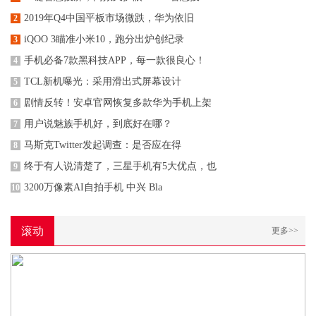
2019年Q4中国平板市场微跌，华为依旧
2
iQOO 3瞄准小米10，跑分出炉创纪录
3
手机必备7款黑科技APP，每一款很良心！
4
TCL新机曝光：采用滑出式屏幕设计
5
剧情反转！安卓官网恢复多款华为手机上架
6
用户说魅族手机好，到底好在哪？
7
马斯克Twitter发起调查：是否应在得
8
终于有人说清楚了，三星手机有5大优点，也
9
3200万像素AI自拍手机 中兴 Bla
10
滚动
更多>>