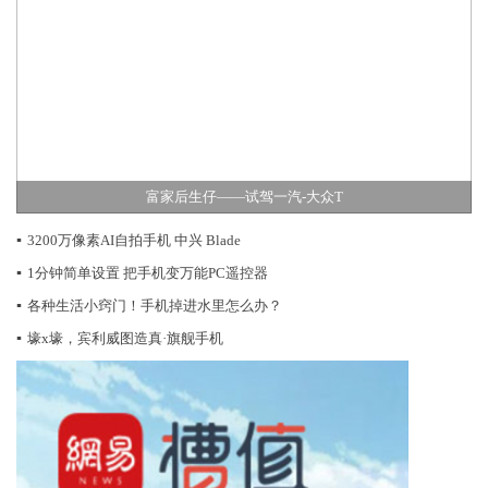
富家后生仔——试驾一汽-大众T
▪
3200万像素AI自拍手机 中兴 Blade
▪
1分钟简单设置 把手机变万能PC遥控器
▪
各种生活小窍门！手机掉进水里怎么办？
▪
壕x壕，宾利威图造真·旗舰手机