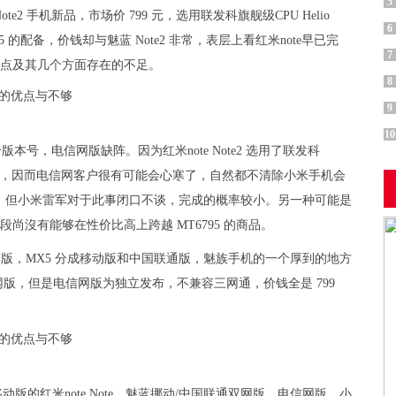
5
e2 手机新品，市场价 799 元，选用联发科旗舰级CPU Helio
6
的配备，价钱却与魅蓝 Note2 非常，表层上看红米note早已完
7
 的优点及其几个方面存在的不足。
8
9
10
个版本号，电信网版缺阵。因为红米note Note2 选用了联发科
 基带芯片，因而电信网客户很有可能会心寒了，自然都不清除小米手机会
网，但小米雷军对于此事闭口不谈，完成的概率较小。另一种可能是
尚沒有能够在性价比高上跨越 MT6795 的商品。
网版，MX5 分成移动版和中国联通版，魅族手机的一个厚到的地方
信网版，但是电信网版为独立发布，不兼容三网通，价钱全是 799
版的红米note Note、魅蓝挪动/中国联通双网版、电信网版，小