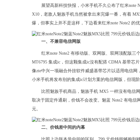
展望高新科技快报，小米手机不久公布了红米note Not
X10，老敌人魅族手机当然被拿出来完爆一番，有着 MX5 
爆，但事实上并不是这样，下边看来红米note Note2
一、不兼容电信网版
红米note Note2 有移动版、双网版、双网顶配版三
MT6795 集成ic，但这颗集成ic沒有配搭 CDMA
像zte中兴一项融合外挂软件威盛基带芯片以适用电信
小米手机将发布别的集成ic计划方案的电信网版，但现阶段
比照魅族手机商品，魅族手机 MX5 一样沒有电信
取决于固定件通刷，价钱不会改变。魅蓝 Note2 有电
元。
二、价钱差中间的内幕
比照上边版本号中间的区别，799 元价钱能够购到移动