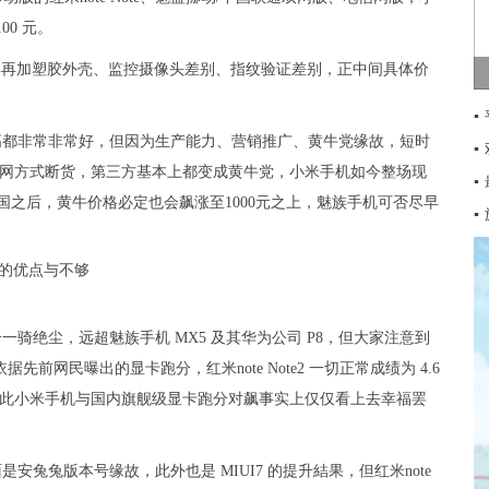
00 元。
运行内存，再再加塑胶外壳、监控摄像头差别、指纹验证差别，正中间具体价
▪
商品性价比高都非常非常好，但因为生产能力、营销推广、黄牛党缘故，短时
▪
5 官方网方式断货，第三方基本上都变成黄牛党，小米手机如今整场现
▪
购卫国之后，黄牛价格必定也会飙涨至1000元之上，魅族手机可否尽早
▪
跑分一骑绝尘，远超魅族手机 MX5 及其华为公司 P8，但大家注意到
依据先前网民曝出的显卡跑分，红米note Note2 一切正常成绩为 4.6
，因此小米手机与国内旗舰级显卡跑分对飙事实上仅仅看上去幸福罢
面是安兔兔版本号缘故，此外也是 MIUI7 的提升結果，但红米note