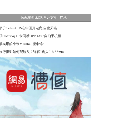
顶配车型比CR-V更便宜！广汽
平价CelineCOS在中国开电商,自营天猫一
双SIM卡与TF卡同槽OPPOA57自拍手机预
最实用的小米MIUI6功能集锦!
旅行摄影如何配镜头？详解“狗头”18-55mm