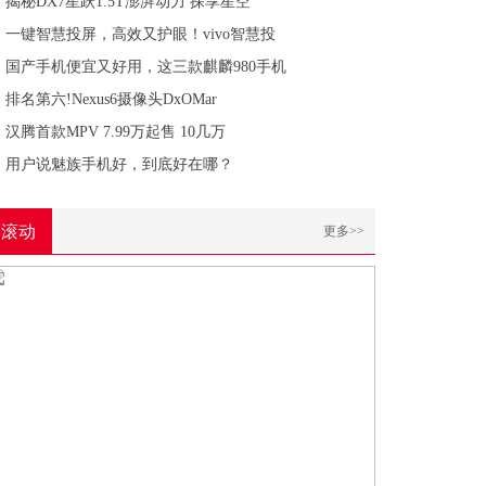
揭秘DX7星跃1.5T澎湃动力 探享星空
一键智慧投屏，高效又护眼！vivo智慧投
国产手机便宜又好用，这三款麒麟980手机
排名第六!Nexus6摄像头DxOMar
汉腾首款MPV 7.99万起售 10几万
用户说魅族手机好，到底好在哪？
滚动
更多>>