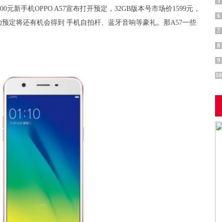
5
元新手机OPPO A57宣布打开预定，32GB版本号市场价1599元，
6
功预定将还有机会得到 手机自拍杆、蓝牙音响等豪礼。那A57一些
7
8
9
10