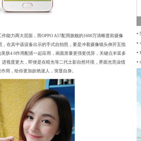
▪
力两大层面，而OPPO A57配用旗舰的1600万清晰度前摄像
▪
合照，在其中该设备出示的手式自拍照，要是冲着摄像镜头伸开五指
▪
美肤4.0作用配搭一起应用，画面质量更强更优异，关键点丰富多
▪
0，进视度更大，即便是在暗光等二代土影自然环境，界面光亮业绩
果作用，给你更加妖艳迷人，突显自身。