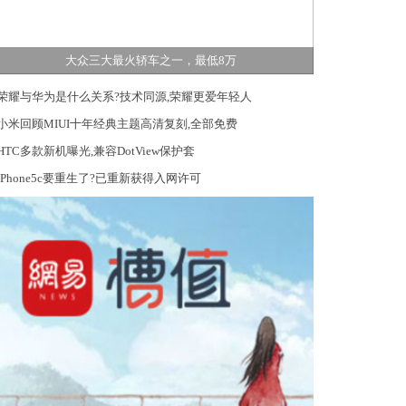
大众三大最火轿车之一，最低8万
荣耀与华为是什么关系?技术同源,荣耀更爱年轻人
小米回顾MIUI十年经典主题高清复刻,全部免费
HTC多款新机曝光,兼容DotView保护套
iPhone5c要重生了?已重新获得入网许可