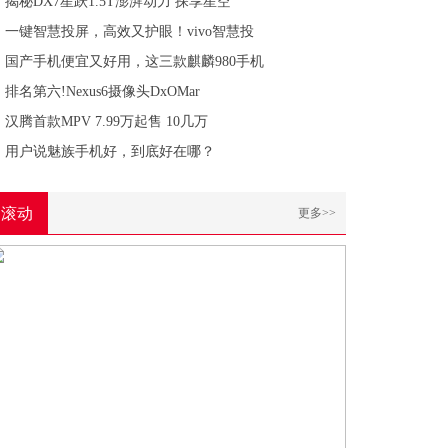
揭秘DX7星跃1.5T澎湃动力 探享星空
一键智慧投屏，高效又护眼！vivo智慧投
国产手机便宜又好用，这三款麒麟980手机
排名第六!Nexus6摄像头DxOMar
汉腾首款MPV 7.99万起售 10几万
用户说魅族手机好，到底好在哪？
滚动
更多>>